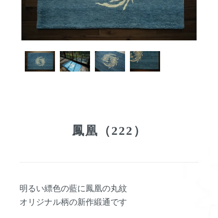
鳳凰（222）
明るい縹色の藍に鳳凰の丸紋
オリジナル柄の新作緞通です