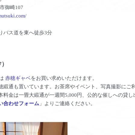
穂市御崎107
mutsuki.com/
りバス道を東へ徒歩3分
7）
では
赤穂ギャベ
をお買い求めいただけます。
穂緞通も置いています。お茶席やイベント、写真撮影にご
本料金は一畳大緞通が一週間5,000円、公的な催しへの貸
い合わせフォーム
」よりご連絡ください。