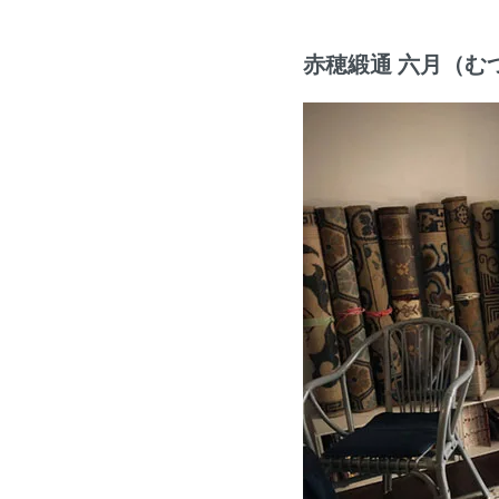
赤穂緞通 六月（む