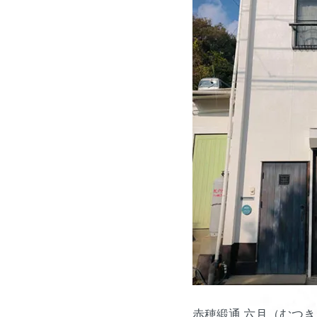
赤穂緞通 六月（むつき