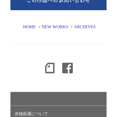
HOME
>
NEW WORKS
>
ARCHIVES
赤穂緞通について