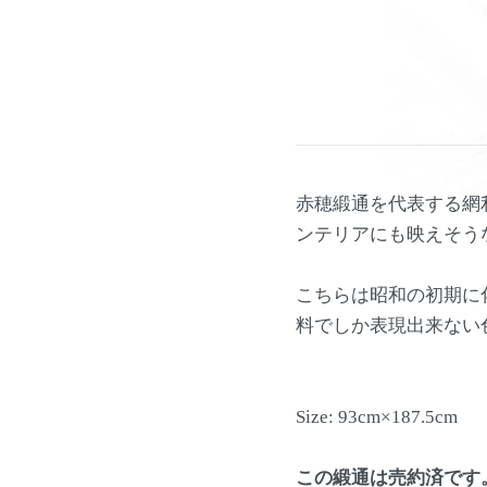
赤穂緞通を代表する網
ンテリアにも映えそう
こちらは昭和の初期に
料でしか表現出来ない
Size: 93cm×187.5cm
この緞通は売約済です